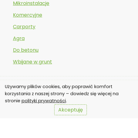
Mikroinstalacje
Komercyjne
Carporty
Agra
Do betonu
Wbijane w grunt
Używamy plików cookies, aby poprawić komfort
© 2026 Prology Sp. z o.o. Wszystkie prawa zastrzeżone.
korzystania z naszej strony – dowiedz się więcej na
stronie
polityki prywatności
.
Realizacja:
webpeak.io
Akceptuję