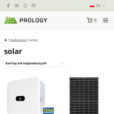
Przeskocz
PL
do
treści
0
/
Hurtownia
/
solar
solar